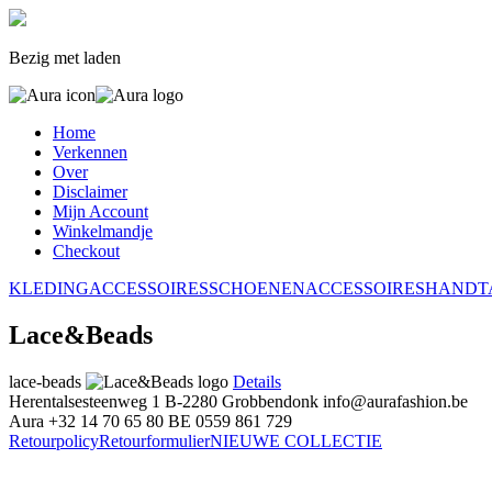
Bezig met laden
Home
Verkennen
Over
Disclaimer
Mijn Account
Winkelmandje
Checkout
KLEDING
ACCESSOIRES
SCHOENEN
ACCESSOIRES
HANDT
Lace&Beads
lace-beads
Details
Herentalsesteenweg 1
B-2280 Grobbendonk
info@aurafashion.be
Aura
+32 14 70 65 80
BE 0559 861 729
Retourpolicy
Retourformulier
NIEUWE COLLECTIE