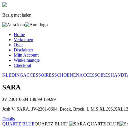
Bezig met laden
Home
Verkennen
Over
Disclaimer
Mijn Account
Winkelmandje
Checkout
KLEDING
ACCESSOIRES
SCHOENEN
ACCESSOIRES
HANDT
SARA
JV-2301-0604
139.99
139.99
Josh V, SARA, JV-2301-0604, Broek, Broek, L,M,S,XL,XS,XXL13
Details
QUARTZ BLUE
QUARTZ BLUE}